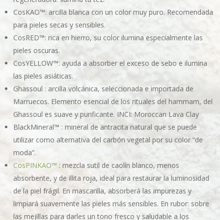
CosKAO™: arcilla blanca con un color muy puro. Recomendada
para pieles secas y sensibles.
CosRED™: rica en hierro, su color ilumina especialmente las
pieles oscuras.
CosYELLOW™: ayuda a absorber el exceso de sebo e ilumina
las pieles asiáticas.
Ghassoul : arcilla volcánica, seleccionada e importada de
Marruecos. Elemento esencial de los rituales del hammam, del
Ghassoul es suave y purificante. INCI: Moroccan Lava Clay
BlackMineral™ : mineral de antracita natural que se puede
utilizar como alternativa del carbón vegetal por su color “de
moda”.
CosPINKAO™
: mezcla sutil de caolín blanco, menos
absorbente, y de illita roja, ideal para restaurar la luminosidad
de la piel frágil. En mascarilla, absorberá las impurezas y
limpiará suavemente las pieles más sensibles. En rubor: sobre
las mejillas para darles un tono fresco y saludable a los