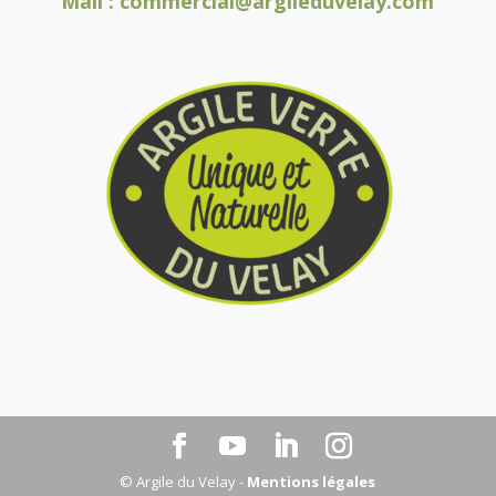
Mail :
commercial@argileduvelay.com
© Argile du Velay -
Mentions légales